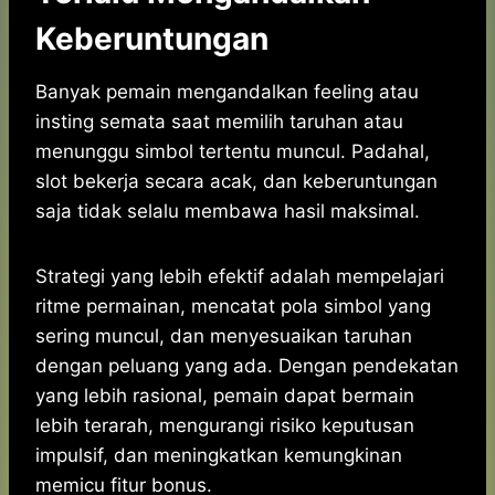
Keberuntungan
Banyak pemain mengandalkan feeling atau
insting semata saat memilih taruhan atau
menunggu simbol tertentu muncul. Padahal,
slot bekerja secara acak, dan keberuntungan
saja tidak selalu membawa hasil maksimal.
Strategi yang lebih efektif adalah mempelajari
ritme permainan, mencatat pola simbol yang
sering muncul, dan menyesuaikan taruhan
dengan peluang yang ada. Dengan pendekatan
yang lebih rasional, pemain dapat bermain
lebih terarah, mengurangi risiko keputusan
impulsif, dan meningkatkan kemungkinan
memicu fitur bonus.