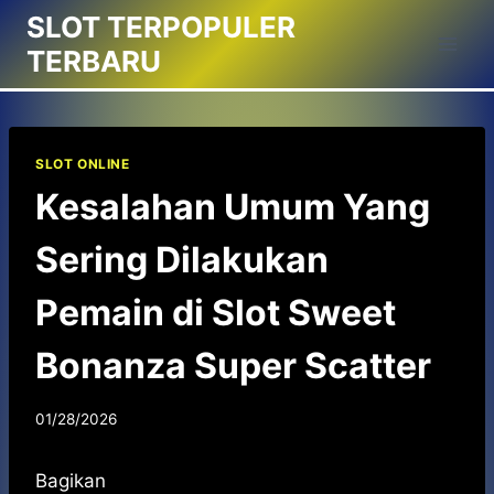
Skip
SLOT TERPOPULER
to
TERBARU
content
SLOT ONLINE
Kesalahan Umum Yang
Sering Dilakukan
Pemain di Slot Sweet
Bonanza Super Scatter
01/28/2026
Bagikan