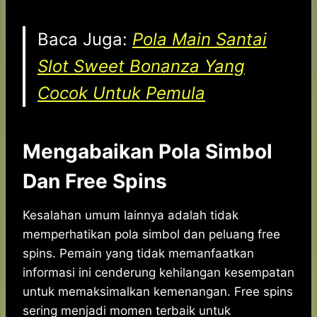
Baca Juga:
Pola Main Santai
Slot Sweet Bonanza Yang
Cocok Untuk Pemula
Mengabaikan Pola Simbol
Dan Free Spins
Kesalahan umum lainnya adalah tidak
memperhatikan pola simbol dan peluang free
spins. Pemain yang tidak memanfaatkan
informasi ini cenderung kehilangan kesempatan
untuk memaksimalkan kemenangan. Free spins
sering menjadi momen terbaik untuk