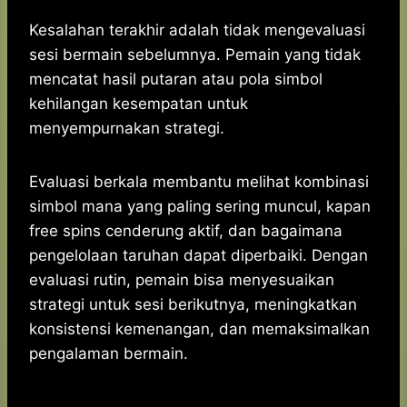
Kesalahan terakhir adalah tidak mengevaluasi
sesi bermain sebelumnya. Pemain yang tidak
mencatat hasil putaran atau pola simbol
kehilangan kesempatan untuk
menyempurnakan strategi.
Evaluasi berkala membantu melihat kombinasi
simbol mana yang paling sering muncul, kapan
free spins cenderung aktif, dan bagaimana
pengelolaan taruhan dapat diperbaiki. Dengan
evaluasi rutin, pemain bisa menyesuaikan
strategi untuk sesi berikutnya, meningkatkan
konsistensi kemenangan, dan memaksimalkan
pengalaman bermain.