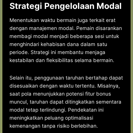
Strategi Pengelolaan Modal
Menentukan waktu bermain juga terkait erat
dengan manajemen modal. Pemain disarankan
membagi modal menjadi beberapa sesi untuk
menghindari kehabisan dana dalam satu
periode. Strategi ini membantu menjaga
kestabilan dan fleksibilitas selama bermain.
Selain itu, penggunaan taruhan bertahap dapat
disesuaikan dengan waktu tertentu. Misalnya,
saat pola menunjukkan potensi fitur bonus
muncul, taruhan dapat ditingkatkan sementara
modal tetap terlindungi. Pendekatan ini
meningkatkan peluang optimalisasi
kemenangan tanpa risiko berlebihan.