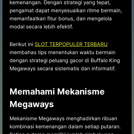
kemenangan. Dengan strategi yang tepat,
pengamat dapat menyesuaikan ritme bermain,
memanfaatkan fitur bonus, dan mengelola
modal secara lebih efektif.
Berikut ini
SLOT TERPOPULER TERBARU
membahas tips menentukan waktu bermain
dengan strategi peluang gacor di Buffalo King
Megaways secara sistematis dan informatif.
Memahami Mekanisme
Megaways
Mekanisme Megaways menghadirkan ribuan
kombinasi kemenangan dalam setiap putaran.