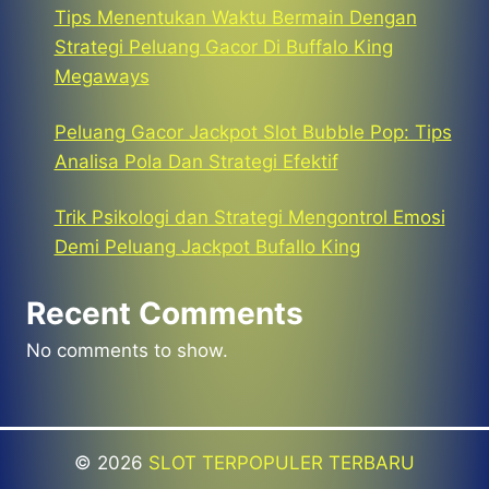
Tips Menentukan Waktu Bermain Dengan
Strategi Peluang Gacor Di Buffalo King
Megaways
Peluang Gacor Jackpot Slot Bubble Pop: Tips
Analisa Pola Dan Strategi Efektif
Trik Psikologi dan Strategi Mengontrol Emosi
Demi Peluang Jackpot Bufallo King
Recent Comments
No comments to show.
© 2026
SLOT TERPOPULER TERBARU