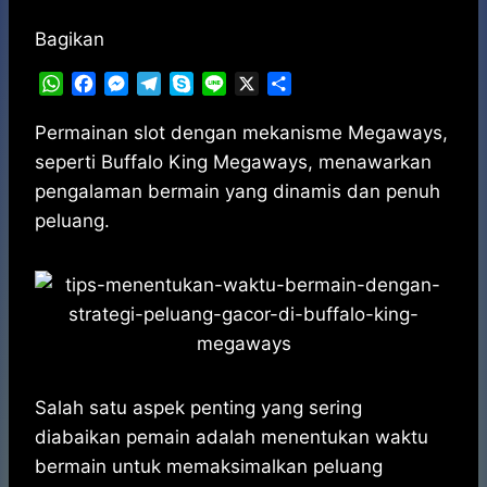
Bagikan
W
F
M
T
S
L
X
S
h
a
e
e
k
i
h
a
c
s
l
y
n
a
Permainan slot dengan mekanisme Megaways,
t
e
s
e
p
e
r
seperti Buffalo King Megaways, menawarkan
s
b
e
g
e
e
pengalaman bermain yang dinamis dan penuh
A
o
n
r
peluang.
p
o
g
a
p
k
e
m
r
Salah satu aspek penting yang sering
diabaikan pemain adalah menentukan waktu
bermain untuk memaksimalkan peluang