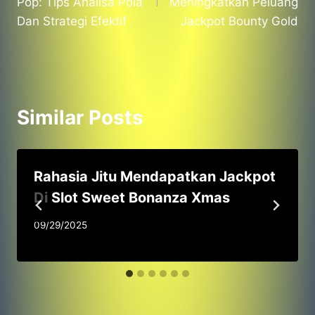
Pop: Tips Analisa Pola
Meningkatkan Peluang
Dan Strategi Efektif
Jackpot Bounty Gold
Similar Posts
Rahasia Jitu Mendapatkan Jackpot
Di Slot Sweet Bonanza Xmas
09/29/2025