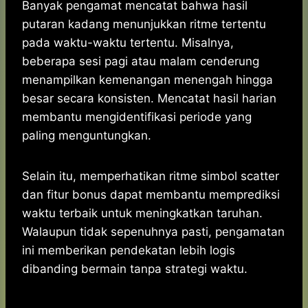
Banyak pengamat mencatat bahwa hasil
putaran kadang menunjukkan ritme tertentu
pada waktu-waktu tertentu. Misalnya,
beberapa sesi pagi atau malam cenderung
menampilkan kemenangan menengah hingga
besar secara konsisten. Mencatat hasil harian
membantu mengidentifikasi periode yang
paling menguntungkan.
Selain itu, memperhatikan ritme simbol scatter
dan fitur bonus dapat membantu memprediksi
waktu terbaik untuk meningkatkan taruhan.
Walaupun tidak sepenuhnya pasti, pengamatan
ini memberikan pendekatan lebih logis
dibanding bermain tanpa strategi waktu.