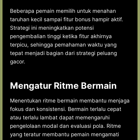
Beberapa pemain memilih untuk menahan
taruhan kecil sampai fitur bonus hampir aktif.
Strategi ini meningkatkan potensi
pengembalian tinggi ketika fitur akhirnya
terpicu, sehingga pemahaman waktu yang
tepat menjadi bagian dari strategi peluang
gacor.
Mengatur Ritme Bermain
Menentukan ritme bermain membantu menjaga
fokus dan konsistensi. Bermain terlalu cepat
atau terlalu lambat dapat memengaruhi
pengelolaan modal dan evaluasi pola. Ritme
yang teratur membantu pemain mengamati