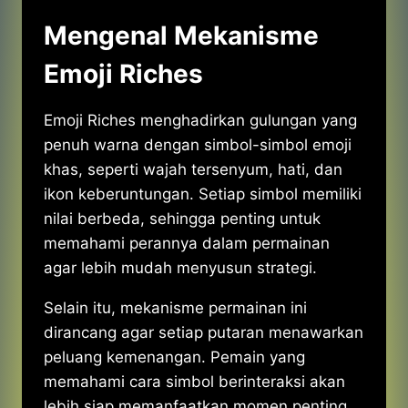
Mengenal Mekanisme
Emoji Riches
Emoji Riches menghadirkan gulungan yang
penuh warna dengan simbol-simbol emoji
khas, seperti wajah tersenyum, hati, dan
ikon keberuntungan. Setiap simbol memiliki
nilai berbeda, sehingga penting untuk
memahami perannya dalam permainan
agar lebih mudah menyusun strategi.
Selain itu, mekanisme permainan ini
dirancang agar setiap putaran menawarkan
peluang kemenangan. Pemain yang
memahami cara simbol berinteraksi akan
lebih siap memanfaatkan momen penting,