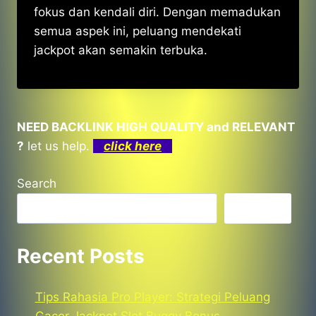
fokus dan kendali diri. Dengan memadukan
semua aspek ini, peluang mendekati
jackpot akan semakin terbuka.
NEED BACKLINK HIGH QUALITY and RELEVANT
?
let us help.
click here
Search
Search
Recent Posts
Tips Rahasia Pro Player: Strategi Peluang