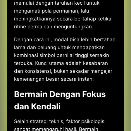
memulai dengan taruhan kecil untuk
mengamati pola permainan, lalu
meningkatkannya secara bertahap ketika
ritme permainan menguntungkan.
Dengan cara ini, modal bisa lebih bertahan
lama dan peluang untuk mendapatkan
kombinasi simbol bernilai tinggi semakin
terbuka. Kunci utama adalah kesabaran
dan konsistensi, bukan sekadar mengejar
kemenangan besar secara instan.
Bermain Dengan Fokus
dan Kendali
Selain strategi teknis, faktor psikologis
sangat memengaruhi hasil. Bermain