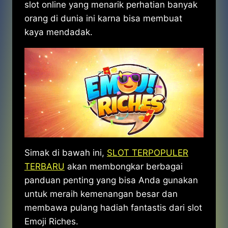
slot online yang menarik perhatian banyak
orang di dunia ini karna bisa membuat
kaya mendadak.
Simak di bawah ini,
SLOT TERPOPULER
TERBARU
akan membongkar berbagai
panduan penting yang bisa Anda gunakan
untuk meraih kemenangan besar dan
membawa pulang hadiah fantastis dari slot
Emoji Riches.