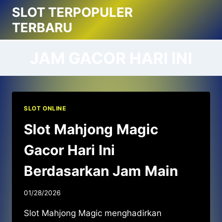
Skip
SLOT TERPOPULER
to
TERBARU
content
JAM GACOR HARI INI
SLOT ONLINE
Slot Mahjong Magic
Gacor Hari Ini
Berdasarkan Jam Main
01/28/2026
Slot Mahjong Magic menghadirkan