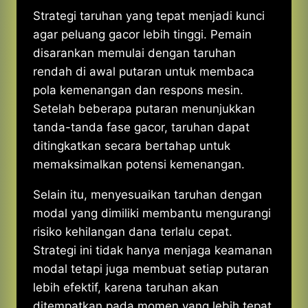
Strategi taruhan yang tepat menjadi kunci
agar peluang gacor lebih tinggi. Pemain
disarankan memulai dengan taruhan
rendah di awal putaran untuk membaca
pola kemenangan dan respons mesin.
Setelah beberapa putaran menunjukkan
tanda-tanda fase gacor, taruhan dapat
ditingkatkan secara bertahap untuk
memaksimalkan potensi kemenangan.
Selain itu, menyesuaikan taruhan dengan
modal yang dimiliki membantu mengurangi
risiko kehilangan dana terlalu cepat.
Strategi ini tidak hanya menjaga keamanan
modal tetapi juga membuat setiap putaran
lebih efektif, karena taruhan akan
ditempatkan pada momen yang lebih tepat