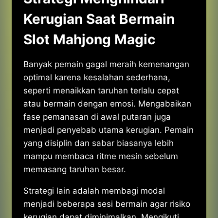
Kerugian Saat Bermain
Slot Mahjong Magic
Banyak pemain gagal meraih kemenangan
optimal karena kesalahan sederhana,
seperti menaikkan taruhan terlalu cepat
atau bermain dengan emosi. Mengabaikan
fase pemanasan di awal putaran juga
menjadi penyebab utama kerugian. Pemain
yang disiplin dan sabar biasanya lebih
mampu membaca ritme mesin sebelum
memasang taruhan besar.
Strategi lain adalah membagi modal
menjadi beberapa sesi bermain agar risiko
kerugian dapat diminimalkan. Mengikuti