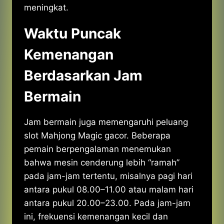
meningkat.
Waktu Puncak
Kemenangan
Berdasarkan Jam
Bermain
Jam bermain juga memengaruhi peluang
slot Mahjong Magic gacor. Beberapa
pemain berpengalaman menemukan
bahwa mesin cenderung lebih “ramah”
pada jam-jam tertentu, misalnya pagi hari
antara pukul 08.00–11.00 atau malam hari
antara pukul 20.00–23.00. Pada jam-jam
ini, frekuensi kemenangan kecil dan