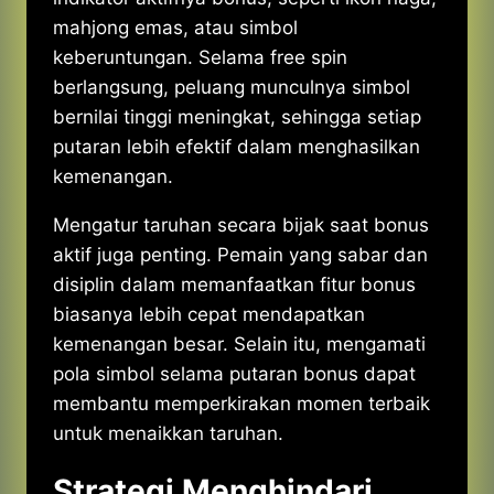
mahjong emas, atau simbol
keberuntungan. Selama free spin
berlangsung, peluang munculnya simbol
bernilai tinggi meningkat, sehingga setiap
putaran lebih efektif dalam menghasilkan
kemenangan.
Mengatur taruhan secara bijak saat bonus
aktif juga penting. Pemain yang sabar dan
disiplin dalam memanfaatkan fitur bonus
biasanya lebih cepat mendapatkan
kemenangan besar. Selain itu, mengamati
pola simbol selama putaran bonus dapat
membantu memperkirakan momen terbaik
untuk menaikkan taruhan.
Strategi Menghindari