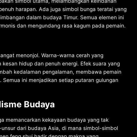
rupakan simbol utama, melambangkan keindahan
nuh harapan. Ada juga simbol bunga teratai yang
eimbangan dalam budaya Timur. Semua elemen ini
armonis dan mengundang rasa kagum pada pemain.
a sangat menonjol. Warna-warna cerah yang
 kesan hidup dan penuh energi. Efek suara yang
ambah kedalaman pengalaman, membawa pemain
 Semua ini menjadikan setiap putaran gulungan
lisme Budaya
 juga memancarkan kekayaan budaya yang tak
-unsur dari budaya Asia, di mana simbol-simbol
emen feng shui hadir dengan makna yang