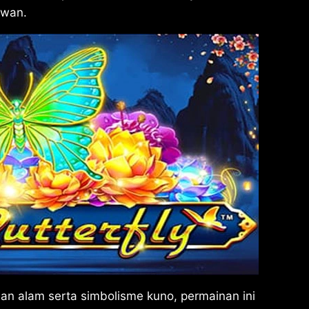
awan.
han alam serta simbolisme kuno, permainan ini