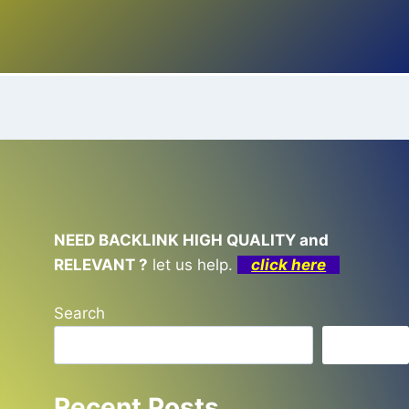
NEED BACKLINK HIGH QUALITY and
RELEVANT ?
let us help.
click here
Search
Search
Recent Posts