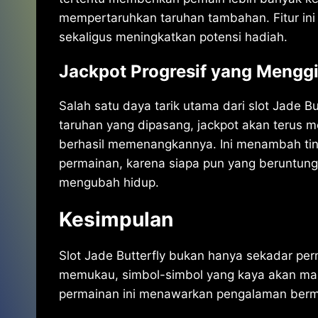
mempertaruhkan taruhan tambahan. Fitur ini
sekaligus meningkatkan potensi hadiah.
Jackpot Progresif yang Mengg
Salah satu daya tarik utama dari slot Jade Bu
taruhan yang dipasang, jackpot akan terus 
berhasil memenangkannya. Ini menambah ti
permainan, karena siapa pun yang beruntun
mengubah hidup.
Kesimpulan
Slot Jade Butterfly bukan hanya sekadar per
memukau, simbol-simbol yang kaya akan ma
permainan ini menawarkan pengalaman berm