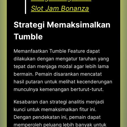
Slot Jam Bonanza
Strategi Memaksimalkan
Tumble
Memanfaatkan Tumble Feature dapat
dilakukan dengan mengatur taruhan yang
tepat dan menjaga modal agar lebih lama
bermain. Pemain disarankan mencatat
hasil putaran untuk melihat kecenderungan
munculnya kemenangan berturut-turut.
Kesabaran dan strategi analitis menjadi
kunci untuk memaksimalkan fitur ini.
Dengan pendekatan ini, pemain dapat
memperoleh peluang lebih banyak untuk