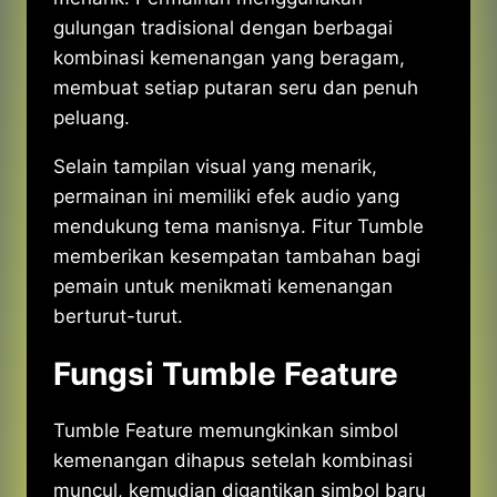
gulungan tradisional dengan berbagai
kombinasi kemenangan yang beragam,
membuat setiap putaran seru dan penuh
peluang.
Selain tampilan visual yang menarik,
permainan ini memiliki efek audio yang
mendukung tema manisnya. Fitur Tumble
memberikan kesempatan tambahan bagi
pemain untuk menikmati kemenangan
berturut-turut.
Fungsi Tumble Feature
Tumble Feature memungkinkan simbol
kemenangan dihapus setelah kombinasi
muncul, kemudian digantikan simbol baru