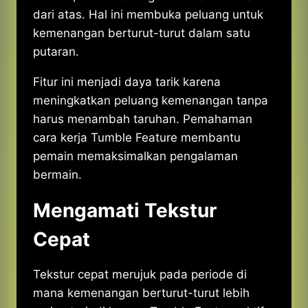
dari atas. Hal ini membuka peluang untuk
kemenangan berturut-turut dalam satu
putaran.
Fitur ini menjadi daya tarik karena
meningkatkan peluang kemenangan tanpa
harus menambah taruhan. Pemahaman
cara kerja Tumble Feature membantu
pemain memaksimalkan pengalaman
bermain.
Mengamati Tekstur
Cepat
Tekstur cepat merujuk pada periode di
mana kemenangan berturut-turut lebih