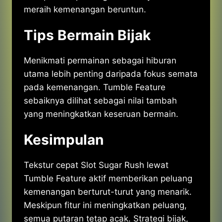
meraih kemenangan beruntun.
Tips Bermain Bijak
Menikmati permainan sebagai hiburan
utama lebih penting daripada fokus semata
pada kemenangan. Tumble Feature
sebaiknya dilihat sebagai nilai tambah
yang meningkatkan keseruan bermain.
Kesimpulan
Tekstur cepat Slot Sugar Rush lewat
Tumble Feature aktif memberikan peluang
kemenangan berturut-turut yang menarik.
Meskipun fitur ini meningkatkan peluang,
semua putaran tetap acak. Strategi bijak,