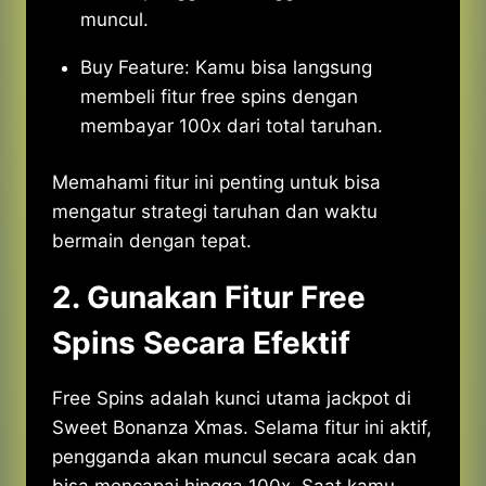
muncul.
Buy Feature: Kamu bisa langsung
membeli fitur free spins dengan
membayar 100x dari total taruhan.
Memahami fitur ini penting untuk bisa
mengatur strategi taruhan dan waktu
bermain dengan tepat.
2. Gunakan Fitur Free
Spins Secara Efektif
Free Spins adalah kunci utama jackpot di
Sweet Bonanza Xmas. Selama fitur ini aktif,
pengganda akan muncul secara acak dan