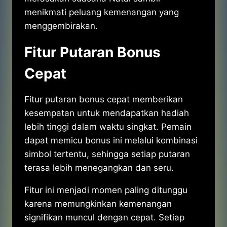
menikmati peluang kemenangan yang
menggembirakan.
Fitur Putaran Bonus
Cepat
Fitur putaran bonus cepat memberikan
kesempatan untuk mendapatkan hadiah
lebih tinggi dalam waktu singkat. Pemain
dapat memicu bonus ini melalui kombinasi
simbol tertentu, sehingga setiap putaran
terasa lebih menegangkan dan seru.
Fitur ini menjadi momen paling ditunggu
karena memungkinkan kemenangan
signifikan muncul dengan cepat. Setiap