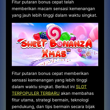
Fitur putaran bonus cepat telah
memberikan macam sensasi kemenangan
yang jauh lebih tinggi dalam waktu singkat.
Fitur putaran bonus cepat memberikan
sensasi kemenangan yang lebih tinggi
dalam waktu singkat. Berikut ini
SLOT
TERPOPULER TERBARU
akan membahas
fitur utama, strategi bermain, teknologi
pendukung, dan tips bermain secara bijak