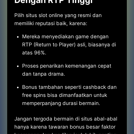
Pilih situs slot online yang resmi dan
memiliki reputasi baik, karena:
Mereka menyediakan game dengan
RTP (Return to Player) asli, biasanya di
atas 96%.
Proses penarikan kemenangan cepat
dan tanpa drama.
Bonus tambahan seperti cashback dan
free spins bisa dimanfaatkan untuk
memperpanjang durasi bermain.
Jangan tergoda bermain di situs abal-abal
hanya karena tawaran bonus besar faktor