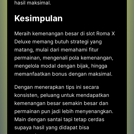
hasil maksimal.
Kesimpulan
Meraih kemenangan besar di slot Roma X
Deluxe memang butuh strategi yang
matang, mulai dari memahami fitur
permainan, mengenali pola kemenangan,
mengelola modal dengan bijak, hingga
memanfaatkan bonus dengan maksimal.
Dengan menerapkan tips ini secara
konsisten, peluang untuk mendapatkan
kemenangan besar semakin besar dan
permainan pun jadi lebih menyenangkan.
Main dengan santai tapi tetap cerdas
supaya hasil yang didapat bisa