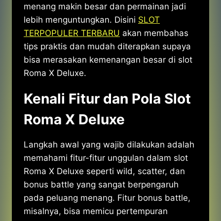
menang makin besar dan permainan jadi
lebih menguntungkan. Disini
SLOT
TERPOPULER TERBARU
akan membahas
tips praktis dan mudah diterapkan supaya
bisa merasakan kemenangan besar di slot
Roma X Deluxe.
Kenali Fitur dan Pola Slot
Roma X Deluxe
Langkah awal yang wajib dilakukan adalah
memahami fitur-fitur unggulan dalam slot
Roma X Deluxe seperti wild, scatter, dan
bonus battle yang sangat berpengaruh
pada peluang menang. Fitur bonus battle,
misalnya, bisa memicu pertempuran