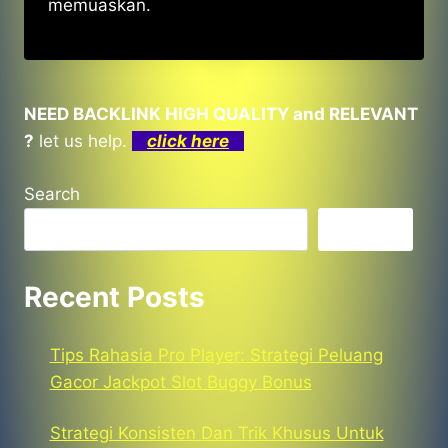
memuaskan.
NEED BACKLINK HIGH QUALITY and RELEVANT
?
let us help.
click here
Search
Search
Recent Posts
Tips Rahasia Pro Player: Strategi Peluang
Gacor Jackpot Slot Buggy Bonus
Strategi Konsisten Dan Trik Khusus Untuk