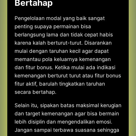
Bertahap
Pengelolaan modal yang baik sangat
penting supaya permainan bisa
berlangsung lama dan tidak cepat habis
karena kalah berturut-turut. Disarankan
mulai dengan taruhan kecil agar dapat
memantau pola keluarnya kemenangan
dan fitur bonus. Ketika mulai ada indikasi
kemenangan berturut turut atau fitur bonus
fitur aktif, barulah tingkatkan taruhan
secara bertahap.
Selain itu, sipakan batas maksimal kerugian
dan target kemenangan agar bisa bermain
lebih disiplin dan mengendalikan emosi.
Jangan sampai terbawa suasana sehingga