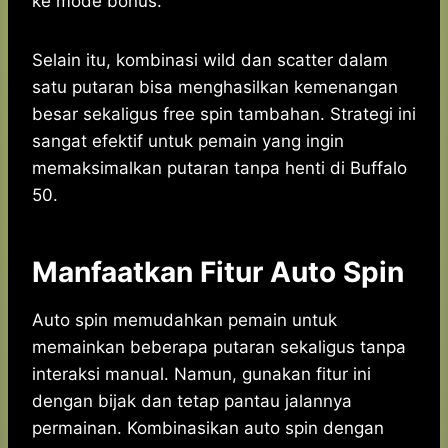
ke mode bonus.
Selain itu, kombinasi wild dan scatter dalam
satu putaran bisa menghasilkan kemenangan
besar sekaligus free spin tambahan. Strategi ini
sangat efektif untuk pemain yang ingin
memaksimalkan putaran tanpa henti di Buffalo
50.
Manfaatkan Fitur Auto Spin
Auto spin memudahkan pemain untuk
memainkan beberapa putaran sekaligus tanpa
interaksi manual. Namun, gunakan fitur ini
dengan bijak dan tetap pantau jalannya
permainan. Kombinasikan auto spin dengan