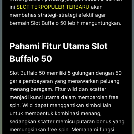
ini
SLOT TERPOPULER TERBARU
akan
membahas strategi-strategi efektif agar
bermain Slot Buffalo 50 lebih menguntungkan.
Pahami Fitur Utama Slot
Buffalo 50
Slot Buffalo 50 memiliki 5 gulungan dengan 50
garis pembayaran yang menawarkan peluang
menang beragam. Fitur wild dan scatter
menjadi kunci utama dalam memperoleh free
spin. Wild dapat menggantikan simbol lain
untuk membentuk kombinasi menang,
sedangkan scatter memicu putaran bonus yang
memungkinkan free spin. Memahami fungsi