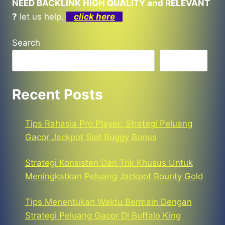
NEED BACKLINK HIGH QUALITY and RELEVANT
?
let us help.
click here
Search
Search
Recent Posts
Tips Rahasia Pro Player: Strategi Peluang
Gacor Jackpot Slot Buggy Bonus
Strategi Konsisten Dan Trik Khusus Untuk
Meningkatkan Peluang Jackpot Bounty Gold
Tips Menentukan Waktu Bermain Dengan
Strategi Peluang Gacor Di Buffalo King