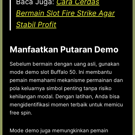
Baca Juga:
Cara Cerdas
Bermain Slot Fire Strike Agar
Stabil Profit
Manfaatkan Putaran Demo
Sebelum bermain dengan uang asli, gunakan
mode demo slot Buffalo 50. Ini membantu
pemain memahami mekanisme permainan dan
pola keluarnya simbol penting tanpa risiko
kehilangan modal. Dengan latihan, Anda bisa
mengidentifikasi momen terbaik untuk memicu
free spin.
Mode demo juga memungkinkan pemain