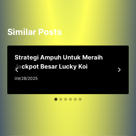
Similar Posts
Strategi Ampuh Untuk Meraih
Jackpot Besar Lucky Koi
09/28/2025