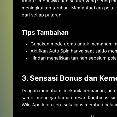
Amati simbol wild dan scatter yang sering 
meningkatkan taruhan. Memanfaatkan pola 
dari setiap putaran.
Tips Tambahan
Gunakan mode demo untuk memahami me
Aktifkan Auto Spin hanya saat saldo me
Hindari menaikkan taruhan sebelum pola s
3. Sensasi Bonus dan Kem
Dengan memahami mekanik permainan, pemai
sambil mengejar hadiah besar. Kombinasi si
Wild Ape lebih seru sekaligus memberi pelu
Post