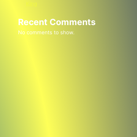
King
Recent Comments
No comments to show.