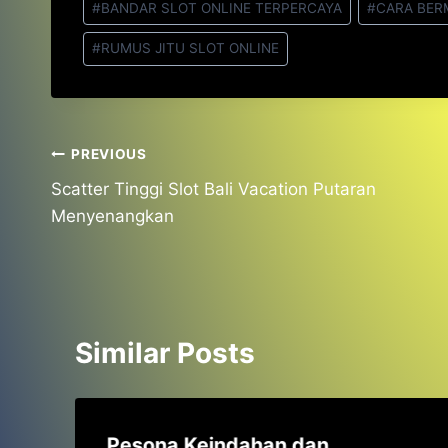
#
BANDAR SLOT ONLINE TERPERCAYA
#
CARA BER
Tags:
#
RUMUS JITU SLOT ONLINE
Post
PREVIOUS
Scatter Tinggi Slot Bali Vacation Putaran
navigation
Menyenangkan
Similar Posts
Pesona Keindahan dan