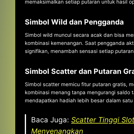
memaksimalkan setiap putaran untuk hasil op
Simbol Wild dan Pengganda
Simbol wild muncul secara acak dan bisa m
kombinasi kemenangan. Saat pengganda aktif
signifikan, menambah sensasi setiap putaran
Simbol Scatter dan Putaran Gra
Simbol scatter memicu fitur putaran gratis
kombinasi menang tanpa mengurangi saldo ta
mendapatkan hadiah lebih besar dalam satu 
Baca Juga:
Scatter Tinggi Slo
Menyenangkan