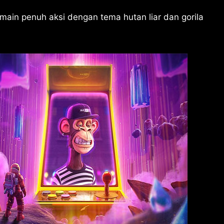
ain penuh aksi dengan tema hutan liar dan gorila