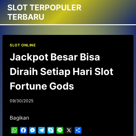
Skip
SLOT TERPOPULER
to
TERBARU
content
SLOT ONLINE
Jackpot Besar Bisa
Diraih Setiap Hari Slot
Fortune Gods
09/30/2025
Bagikan
W
F
M
T
S
L
X
S