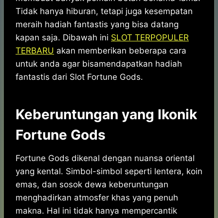
Tidak hanya hiburan, tetapi juga kesempatan
meraih hadiah fantastis yang bisa datang
kapan saja. Dibawah ini
SLOT TERPOPULER
TERBARU
akan memberikan beberapa cara
untuk anda agar bisamendapatkan hadiah
fantastis dari Slot Fortune Gods.
Keberuntungan yang Ikonik
Fortune Gods
Fortune Gods dikenal dengan nuansa oriental
yang kental. Simbol-simbol seperti lentera, koin
emas, dan sosok dewa keberuntungan
menghadirkan atmosfer khas yang penuh
makna. Hal ini tidak hanya mempercantik