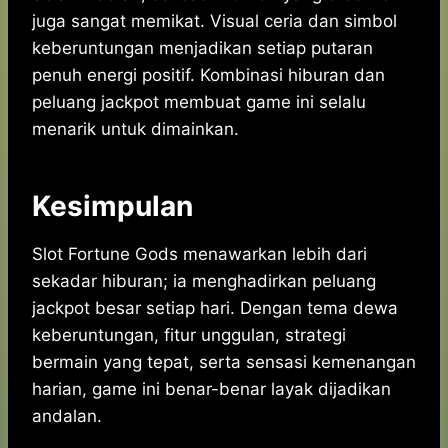
juga sangat memikat. Visual ceria dan simbol
keberuntungan menjadikan setiap putaran
penuh energi positif. Kombinasi hiburan dan
peluang jackpot membuat game ini selalu
menarik untuk dimainkan.
Kesimpulan
Slot Fortune Gods menawarkan lebih dari
sekadar hiburan; ia menghadirkan peluang
jackpot besar setiap hari. Dengan tema dewa
keberuntungan, fitur unggulan, strategi
bermain yang tepat, serta sensasi kemenangan
harian, game ini benar-benar layak dijadikan
andalan.