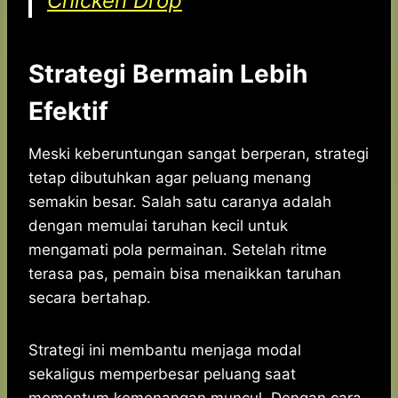
Chicken Drop
Strategi Bermain Lebih
Efektif
Meski keberuntungan sangat berperan, strategi
tetap dibutuhkan agar peluang menang
semakin besar. Salah satu caranya adalah
dengan memulai taruhan kecil untuk
mengamati pola permainan. Setelah ritme
terasa pas, pemain bisa menaikkan taruhan
secara bertahap.
Strategi ini membantu menjaga modal
sekaligus memperbesar peluang saat