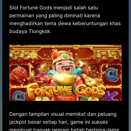
h
a
e
e
k
i
h
a
c
s
l
y
n
a
Slot Fortune Gods menjadi salah satu
t
e
s
e
p
e
r
permainan yang paling diminati karena
s
b
e
g
e
e
menghadirkan tema dewa keberuntungan khas
A
o
n
r
budaya Tiongkok.
p
o
g
a
p
k
e
m
r
Dengan tampilan visual memikat dan peluang
jackpot besar setiap hari, game ini sukses
membuat banyak pemain betah berlama-lama.