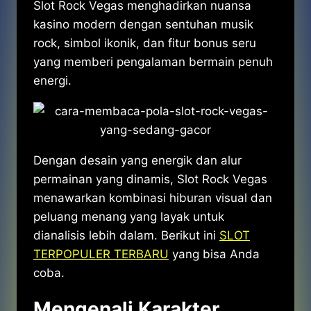
Slot Rock Vegas menghadirkan nuansa
kasino modern dengan sentuhan musik
rock, simbol ikonik, dan fitur bonus seru
yang memberi pengalaman bermain penuh
energi.
Dengan desain yang energik dan alur
permainan yang dinamis, Slot Rock Vegas
menawarkan kombinasi hiburan visual dan
peluang menang yang layak untuk
dianalisis lebih dalam. Berikut ini
SLOT
TERPOPULER TERBARU
yang bisa Anda
coba.
Mengenali Karakter