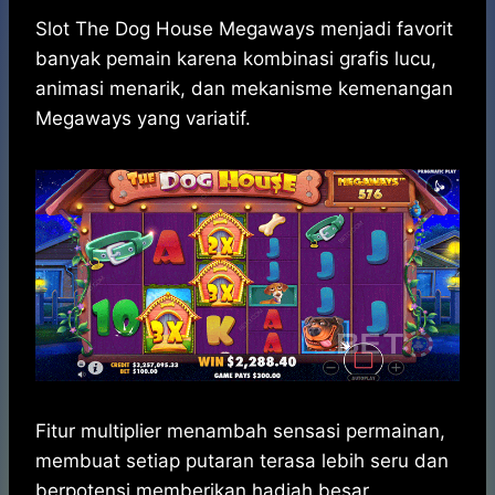
h
a
e
e
k
i
h
a
c
s
l
y
n
a
Slot The Dog House Megaways menjadi favorit
t
e
s
e
p
e
r
banyak pemain karena kombinasi grafis lucu,
s
b
e
g
e
e
animasi menarik, dan mekanisme kemenangan
A
o
n
r
Megaways yang variatif.
p
o
g
a
p
k
e
m
r
Fitur multiplier menambah sensasi permainan,
membuat setiap putaran terasa lebih seru dan
berpotensi memberikan hadiah besar.