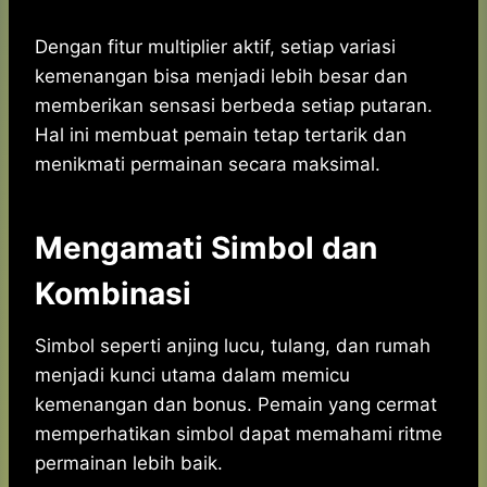
Dengan fitur multiplier aktif, setiap variasi
kemenangan bisa menjadi lebih besar dan
memberikan sensasi berbeda setiap putaran.
Hal ini membuat pemain tetap tertarik dan
menikmati permainan secara maksimal.
Mengamati Simbol dan
Kombinasi
Simbol seperti anjing lucu, tulang, dan rumah
menjadi kunci utama dalam memicu
kemenangan dan bonus. Pemain yang cermat
memperhatikan simbol dapat memahami ritme
permainan lebih baik.