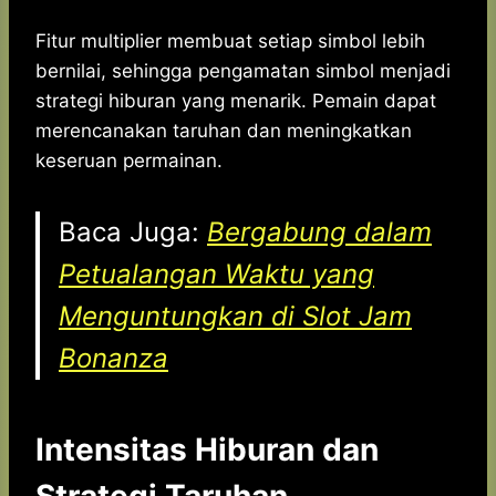
Fitur multiplier membuat setiap simbol lebih
bernilai, sehingga pengamatan simbol menjadi
strategi hiburan yang menarik. Pemain dapat
merencanakan taruhan dan meningkatkan
keseruan permainan.
Baca Juga:
Bergabung dalam
Petualangan Waktu yang
Menguntungkan di Slot Jam
Bonanza
Intensitas Hiburan dan