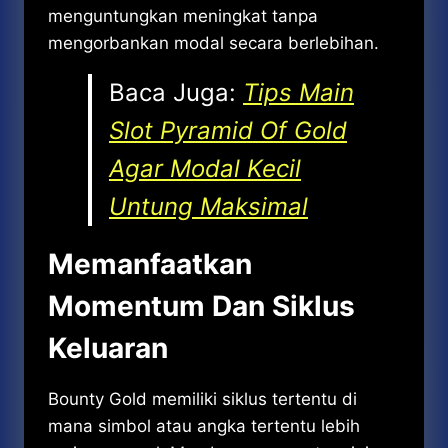
menguntungkan meningkat tanpa
mengorbankan modal secara berlebihan.
Baca Juga:
Tips Main
Slot Pyramid Of Gold
Agar Modal Kecil
Untung Maksimal
Memanfaatkan
Momentum Dan Siklus
Keluaran
Bounty Gold memiliki siklus tertentu di
mana simbol atau angka tertentu lebih