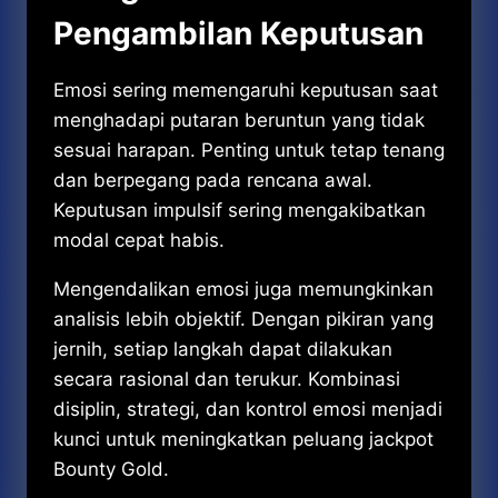
Pengambilan Keputusan
Emosi sering memengaruhi keputusan saat
menghadapi putaran beruntun yang tidak
sesuai harapan. Penting untuk tetap tenang
dan berpegang pada rencana awal.
Keputusan impulsif sering mengakibatkan
modal cepat habis.
Mengendalikan emosi juga memungkinkan
analisis lebih objektif. Dengan pikiran yang
jernih, setiap langkah dapat dilakukan
secara rasional dan terukur. Kombinasi
disiplin, strategi, dan kontrol emosi menjadi
kunci untuk meningkatkan peluang jackpot
Bounty Gold.