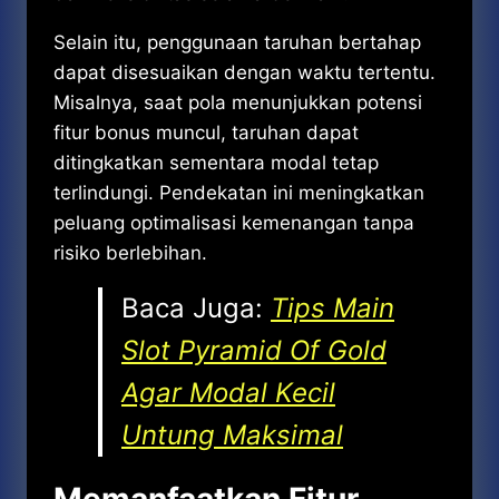
Selain itu, penggunaan taruhan bertahap
dapat disesuaikan dengan waktu tertentu.
Misalnya, saat pola menunjukkan potensi
fitur bonus muncul, taruhan dapat
ditingkatkan sementara modal tetap
terlindungi. Pendekatan ini meningkatkan
peluang optimalisasi kemenangan tanpa
risiko berlebihan.
Baca Juga:
Tips Main
Slot Pyramid Of Gold
Agar Modal Kecil
Untung Maksimal