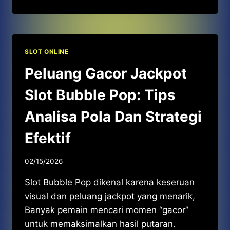
SLOT ONLINE
Peluang Gacor Jackpot
Slot Bubble Pop: Tips
Analisa Pola Dan Strategi
Efektif
02/15/2026
Slot Bubble Pop dikenal karena keseruan
visual dan peluang jackpot yang menarik,
Banyak pemain mencari momen “gacor”
untuk memaksimalkan hasil putaran.