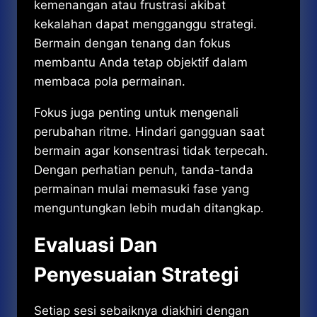
kemenangan atau frustrasi akibat
kekalahan dapat mengganggu strategi.
Bermain dengan tenang dan fokus
membantu Anda tetap objektif dalam
membaca pola permainan.
Fokus juga penting untuk mengenali
perubahan ritme. Hindari gangguan saat
bermain agar konsentrasi tidak terpecah.
Dengan perhatian penuh, tanda-tanda
permainan mulai memasuki fase yang
menguntungkan lebih mudah ditangkap.
Evaluasi Dan
Penyesuaian Strategi
Setiap sesi sebaiknya diakhiri dengan