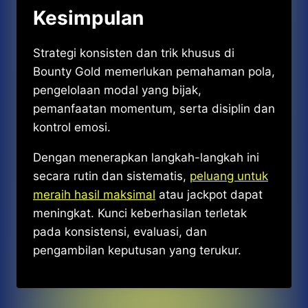
Kesimpulan
Strategi konsisten dan trik khusus di
Bounty Gold memerlukan pemahaman pola,
pengelolaan modal yang bijak,
pemanfaatan momentum, serta disiplin dan
kontrol emosi.
Dengan menerapkan langkah-langkah ini
secara rutin dan sistematis,
peluang untuk
meraih hasil maksimal
atau jackpot dapat
meningkat. Kunci keberhasilan terletak
pada konsistensi, evaluasi, dan
pengambilan keputusan yang terukur.