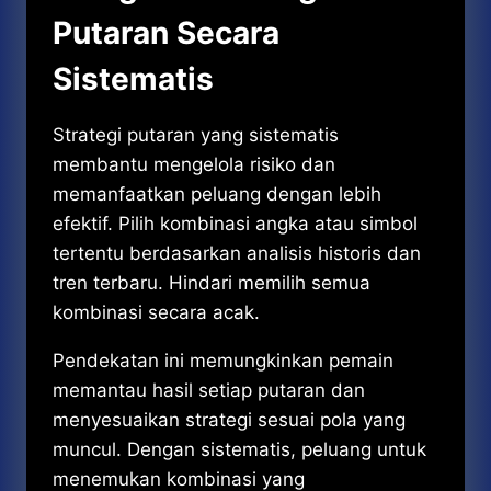
Putaran Secara
Sistematis
Strategi putaran yang sistematis
membantu mengelola risiko dan
memanfaatkan peluang dengan lebih
efektif. Pilih kombinasi angka atau simbol
tertentu berdasarkan analisis historis dan
tren terbaru. Hindari memilih semua
kombinasi secara acak.
Pendekatan ini memungkinkan pemain
memantau hasil setiap putaran dan
menyesuaikan strategi sesuai pola yang
muncul. Dengan sistematis, peluang untuk
menemukan kombinasi yang